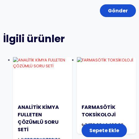
İlgili ürünler
ANALİTİK KİMYA
FARMASÖTİK
FULLETEN
TOKSİKOLOJİ
ÇÖZÜMLÜ SORU
Orijinal
Şu
₺
2.150,00
₺
1.400,00
fiyat:
andaki
SETİ
Sepete Ekle
₺2.150,00.
fiyat:
₺1.400,
Orijinal
Şu