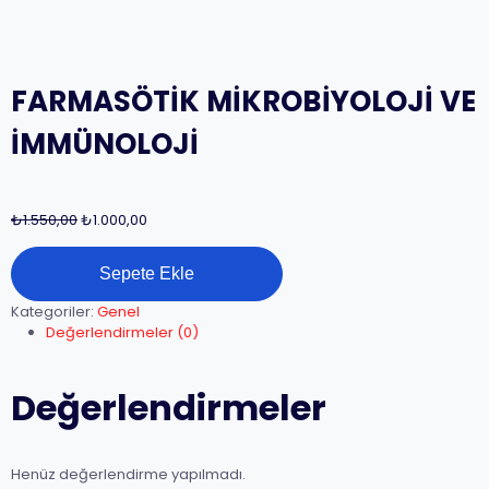
FARMASÖTİK MİKROBİYOLOJİ VE
İMMÜNOLOJİ
Orijinal
Şu
₺
1.550,00
₺
1.000,00
fiyat:
andaki
FARMASÖTİK
₺1.550,00.
fiyat:
Sepete Ekle
MİKROBİYOLOJİ
₺1.000,00.
VE
Kategoriler:
Genel
İMMÜNOLOJİ
Değerlendirmeler (0)
adet
Değerlendirmeler
Henüz değerlendirme yapılmadı.