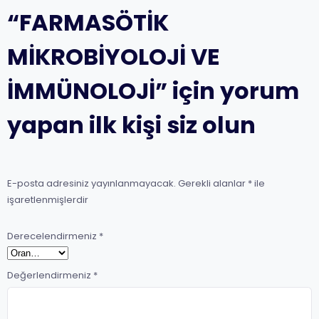
“FARMASÖTİK
MİKROBİYOLOJİ VE
İMMÜNOLOJİ” için yorum
yapan ilk kişi siz olun
E-posta adresiniz yayınlanmayacak.
Gerekli alanlar
*
ile
işaretlenmişlerdir
Derecelendirmeniz
*
Değerlendirmeniz
*