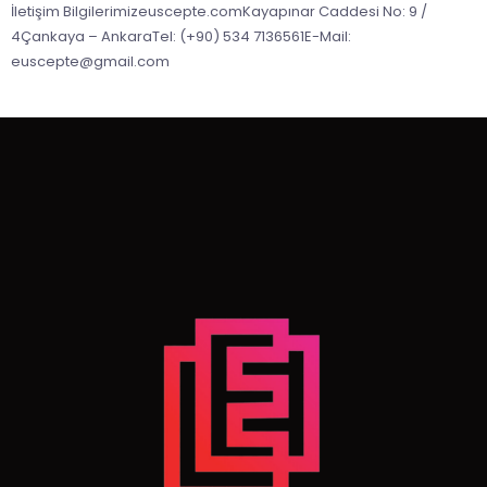
İletişim Bilgilerimizeuscepte.comKayapınar Caddesi No: 9 /
4Çankaya – AnkaraTel: (+90) 534 7136561E-Mail:
euscepte@gmail.com