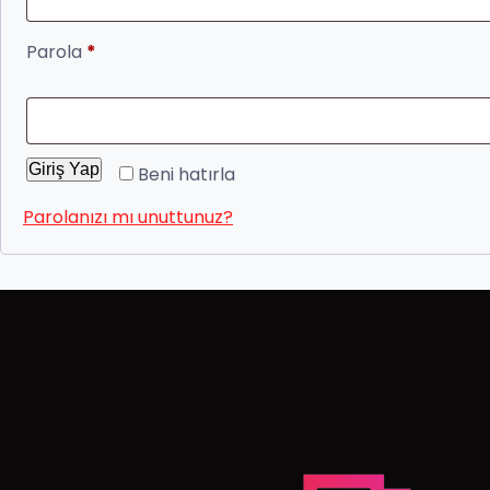
Parola
*
Giriş Yap
Beni hatırla
Parolanızı mı unuttunuz?