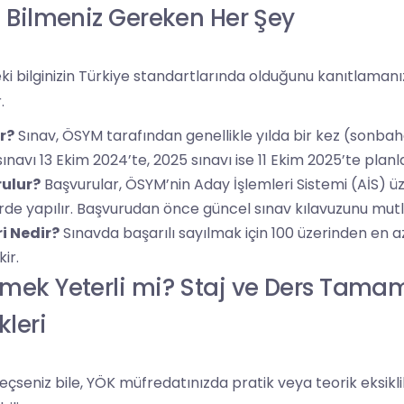
: Bilmeniz Gereken Her Şey
i bilginizin Türkiye standartlarında olduğunu kanıtlamanızı
.
r?
Sınav, ÖSYM tarafından genellikle yılda bir kez (sonb
sınavı 13 Ekim 2024’te, 2025 sınavı ise 11 Ekim 2025’te plan
rulur?
Başvurular, ÖSYM’nin Aday İşlemleri Sistemi (AİS) üz
erde yapılır. Başvurudan önce güncel sınav kılavuzunu mut
ri Nedir?
Sınavda başarılı sayılmak için 100 üzerinden en 
kir.
çmek Yeterli mi? Staj ve Ders Tam
leri
eçseniz bile, YÖK müfredatınızda pratik veya teorik eksikli