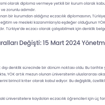
smi olarak diploma vermeye yetkili bir kurum olarak kabul 
lk ve zorunlu adımdır.
nan bir kurumdan aldığınız eczacılık diplomasının, Türkiye
in eğitim ve mesleki kazanımlarıyla eşdeğer olduğunun YÖ
r. Türkiye’de eczacı olarak çalışabilmek için denklik belg
alları Değişti: 15 Mart 2024 Yönetm
t dışı denklik sürecinde bir dönüm noktası oldu.
Bu tarihte
ikte, YÖK artık mezun olunan üniversitenin uluslararası a
ini birincil kriter olarak kabul ediyor. Bu değişiklik, özellik
aki üniversitelere kaydolan eczacılık öğrencileri için üç fark