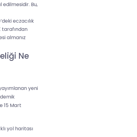
edilmesidir. Bu,
’deki eczacılık
K tarafından
esi almanız
eliği Ne
 yayımlanan yeni
kademik
le 15 Mart
lı yol haritası