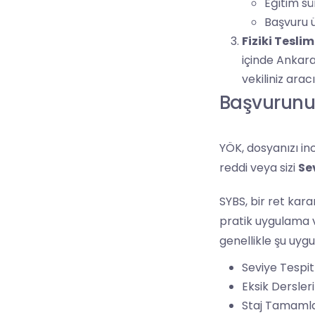
Eğitim s
Başvuru 
Fiziki Teslim
içinde Ankar
vekiliniz ara
Başvurunuz
YÖK, dosyanızı in
reddi veya sizi
Se
SYBS, bir ret karar
pratik uygulama v
genellikle şu uygu
Seviye Tespit
Eksik Dersl
Staj Tamam