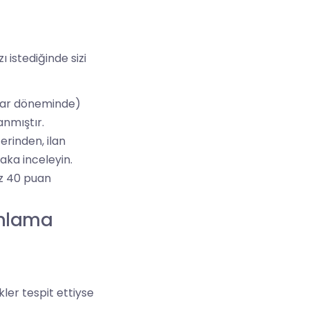
 istediğinde sizi
ahar döneminde)
lanmıştır.
erinden, ilan
laka inceleyin.
az 40 puan
amlama
kler tespit ettiyse