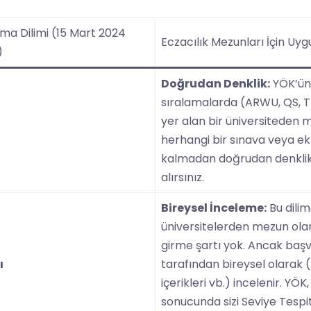
ama Dilimi (15 Mart 2024
Eczacılık Mezunları İçin Uy
)
Doğrudan Denklik:
YÖK’ün 
sıralamalarda (ARWU, QS, T
yer alan bir üniversiteden 
herhangi bir sınava veya ek
kalmadan doğrudan denklik
alırsınız.
Bireysel İnceleme:
Bu dilim
üniversitelerden mezun olan
girme şartı yok. Ancak başv
ı
tarafından bireysel olarak (
içerikleri vb.) incelenir. YÖ
sonucunda sizi Seviye Tespit