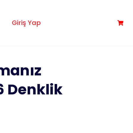
Giriş Yap
omanız
6 Denklik