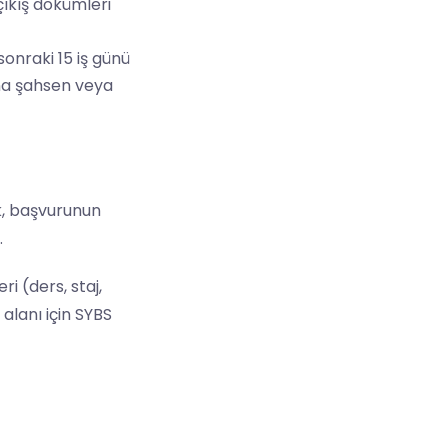
çıkış dökümleri
sonraki 15 iş günü
’na şahsen veya
k, başvurunun
.
ri (ders, staj,
 alanı için SYBS