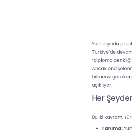
Yurt dışında prest
Türkiye’de devam
“diploma denkliği
Ancak endişelenme
bilmeniz gereken 
açıklıyor.
Her Şeyden
Bu iki kavram, süre
Tanıma:
Yurt