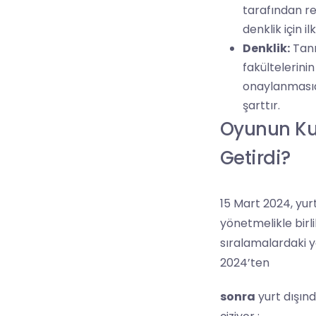
tarafından re
denklik için i
Denklik:
Tanı
fakültelerin
onaylanmasıdı
şarttır.
Oyunun Kur
Getirdi?
15 Mart 2024, yur
yönetmelikle birl
sıralamalardaki yer
2024’ten
sonra
yurt dışınd