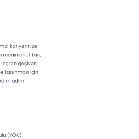
imdi kariyerinize
ürmenin anahtarı,
reçten geçiyor.
e tanınması için
i adım adım
rulu (YÖK)