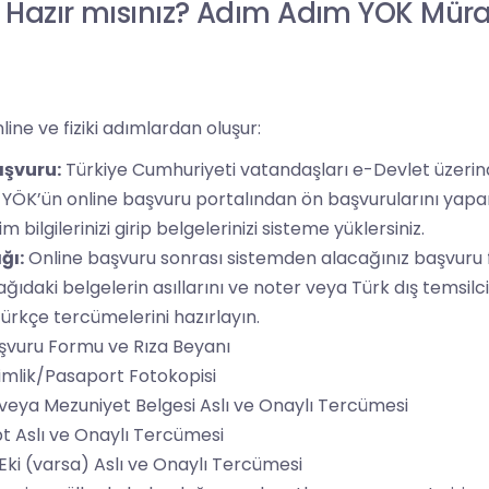
 Hazır mısınız? Adım Adım YÖK Mür
line ve fiziki adımlardan oluşur:
aşvuru:
Türkiye Cumhuriyeti vatandaşları e-Devlet üzerin
e YÖK’ün online başvuru portalından ön başvurularını yap
tim bilgilerinizi girip belgelerinizi sisteme yüklersiniz.
ğı:
Online başvuru sonrası sistemden alacağınız başvuru
ğıdaki belgelerin asıllarını ve noter veya Türk dış temsilci
rkçe tercümelerini hazırlayın.
aşvuru Formu ve Rıza Beyanı
imlik/Pasaport Fotokopisi
veya Mezuniyet Belgesi Aslı ve Onaylı Tercümesi
pt Aslı ve Onaylı Tercümesi
Eki (varsa) Aslı ve Onaylı Tercümesi