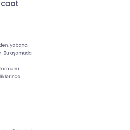
acaat
den, yabancı
ar. Bu aşamada
 formunu
liklerince