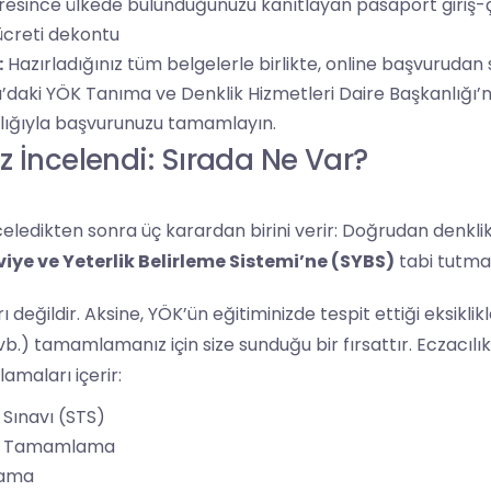
üresince ülkede bulunduğunuzu kanıtlayan pasaport giriş-
ücreti dekontu
:
Hazırladığınız tüm belgelerle birlikte, online başvurudan 
a’daki YÖK Tanıma ve Denklik Hizmetleri Daire Başkanlığı
cılığıyla başvurunuzu tamamlayın.
 İncelendi: Sırada Ne Var?
celedikten sonra üç karardan birini verir: Doğrudan denkli
viye ve Yeterlik Belirleme Sistemi’ne (SYBS)
tabi tutma
ı değildir. Aksine, YÖK’ün eğitiminizde tespit ettiği eksiklikle
b.) tamamlamanız için size sunduğu bir fırsattır.
Eczacılık
lamaları içerir:
 Sınavı (STS)
eri Tamamlama
lama