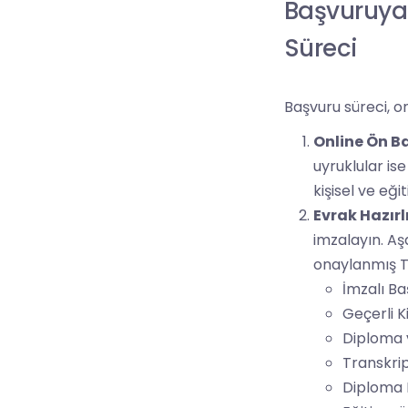
Başvuruya
Süreci
Başvuru süreci, on
Online Ön B
uyruklular is
kişisel ve eği
Evrak Hazırlı
imzalayın. Aşa
onaylanmış Tü
İmzalı B
Geçerli K
Diploma 
Transkri
Diploma 