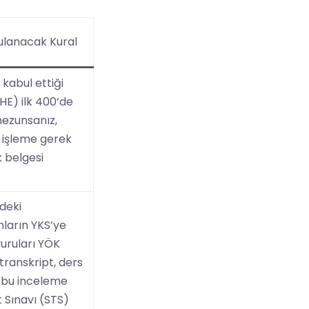
gulanacak Kural
kabul ettiği
HE) ilk 400’de
mezunsanız,
 işleme gerek
 belgesi
deki
ların YKS’ye
uruları YÖK
transkript, ders
K, bu inceleme
 Sınavı (STS)