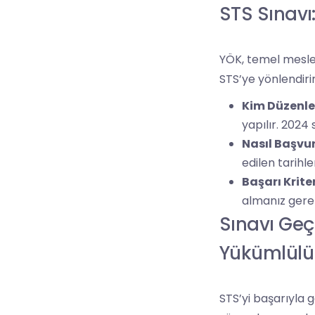
STS Sınavı
YÖK, temel meslek
STS’ye yönlendirir
Kim Düzenle
yapılır. 2024 
Nasıl Başvu
edilen tarihl
Başarı Krite
almanız gere
Sınavı Ge
Yükümlülük
STS’yi başarıyla g