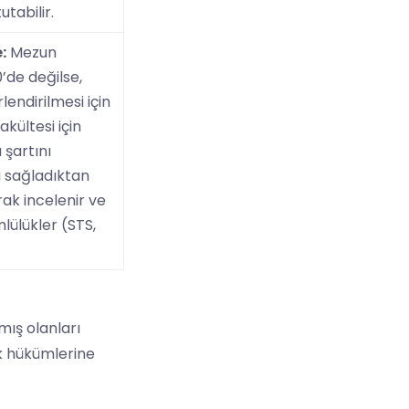
utabilir.
:
Mezun
0’de değilse,
endirilmesi için
akültesi için
 şartını
ı sağladıktan
rak incelenir ve
lülükler (STS,
mış olanları
ik hükümlerine