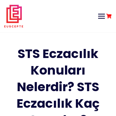
Skip
to
content
STS Eczacılık
Konuları
Nelerdir? STS
Eczacılık Kaç