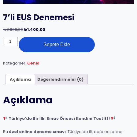
7’li EUS Denemesi
Orijinal
Şu
₺
2.000,00
₺
1.400,00
fiyat:
andaki
7'li
₺2.000,00.
fiyat:
Sepete Ekle
EUS
₺1.400,00.
Denemesi
adet
Kategoriler:
Genel
Açıklama
Değerlendirmeler (0)
Açıklama
Türkiye’de Bir İlk: Sınav Öncesi Kendini Test Et!
Bu
özel online deneme sınavı
, Türkiye’de ilk defa eczacılar