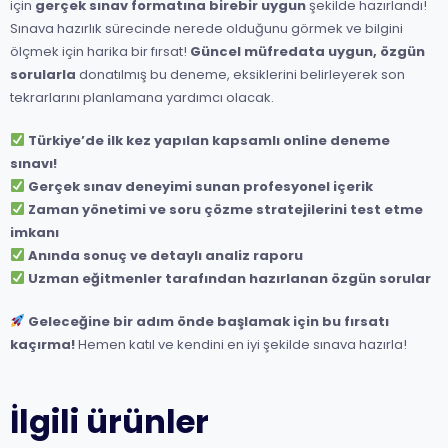
için
gerçek sınav formatına birebir uygun
şekilde hazırlandı!
Sınava hazırlık sürecinde nerede olduğunu görmek ve bilgini
ölçmek için harika bir fırsat!
Güncel müfredata uygun, özgün
sorularla
donatılmış bu deneme, eksiklerini belirleyerek son
tekrarlarını planlamana yardımcı olacak.
Türkiye’de ilk kez yapılan kapsamlı online deneme
sınavı!
Gerçek sınav deneyimi sunan profesyonel içerik
Zaman yönetimi ve soru çözme stratejilerini test etme
imkanı
Anında sonuç ve detaylı analiz raporu
Uzman eğitmenler tarafından hazırlanan özgün sorular
Geleceğine bir adım önde başlamak için bu fırsatı
kaçırma!
Hemen katıl ve kendini en iyi şekilde sınava hazırla!
İlgili ürünler