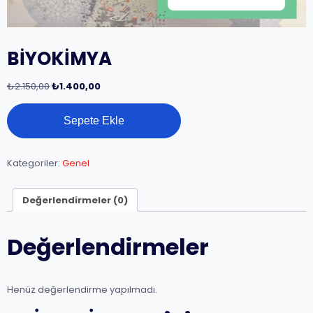
BİYOKİMYA
Orijinal
Şu
₺
2.150,00
₺
1.400,00
fiyat:
andaki
BİYOKİMYA
₺2.150,00.
fiyat:
Sepete Ekle
adet
₺1.400,00.
Kategoriler:
Genel
Değerlendirmeler (0)
Değerlendirmeler
Henüz değerlendirme yapılmadı.