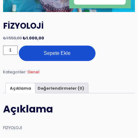
FİZYOLOJİ
Orijinal
Şu
₺
1.550,00
₺
1.000,00
fiyat:
andaki
FİZYOLOJİ
₺1.550,00.
fiyat:
Sepete Ekle
adet
₺1.000,00.
Kategoriler:
Genel
Açıklama
Değerlendirmeler (0)
Açıklama
FİZYOLOJİ